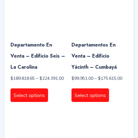
chosen
be
on
chosen
the
on
product
the
page
product
page
Departamento En
Departamentos En
Venta – Edificio Seis –
Venta – Edificio
La Carolina
Yácinth – Cumbayá
Price
Price
$
189.818,65
–
$
224.391,00
$
99.951,00
–
$
175.615,00
range:
range:
This
This
$189.818,65
$99.951
product
product
Select options
Select options
through
through
has
has
$224.391,00
$175.61
multiple
multiple
variants.
variants.
The
The
options
options