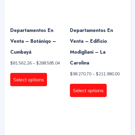
Departamentos En
Departamentos En
Venta – Botániqo –
Venta – Edificio
Cumbayá
Modigliani – La
Carolina
Price
$
81.562,26
–
$
288.585,04
range:
This
Price
$
98.270,70
–
$
211.980,00
$81.562,26
product
Select options
range:
through
This
has
$98.270
$288.585,04
product
Select options
through
multiple
has
$211.98
variants.
multiple
The
variants.
options
The
may
options
be
may