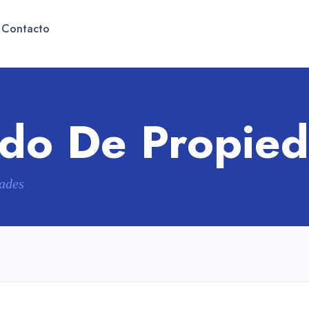
Contacto
ado De Propie
dades