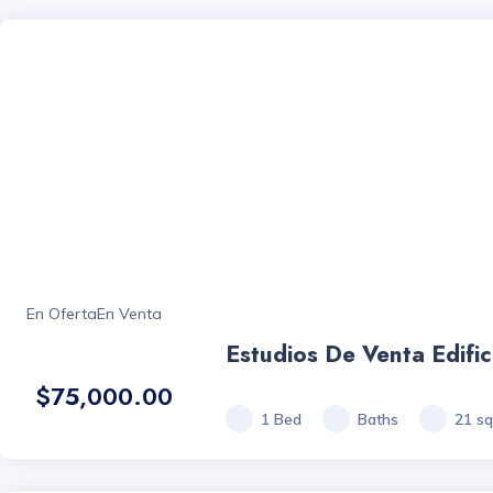
Title Ascending
Title Descending
Most Rated
Most
Viewed
En Oferta
En Venta
Estudios De Venta Edific
$75,000.00
1 Bed
Baths
21 sq