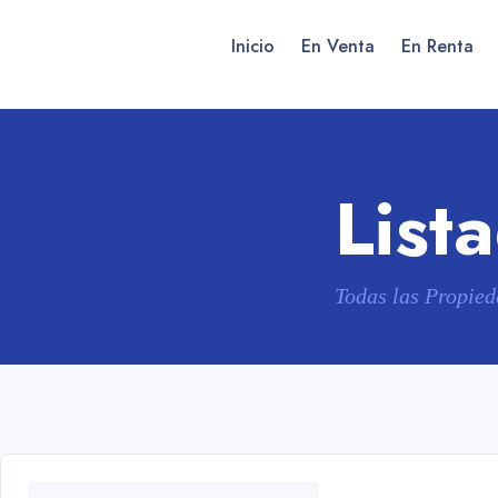
Inicio
En Venta
En Renta
List
Todas las Propie