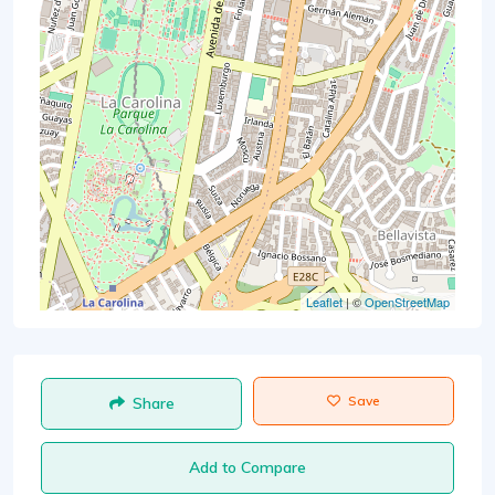
Leaflet
| ©
OpenStreetMap
Save
Share
Add to Compare