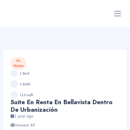
En
Renta
1 Bed
1 Bath
110 sqft
Suite En Renta En Bellavista Dentro
De Urbanización
1 year ago
Viewed: 49