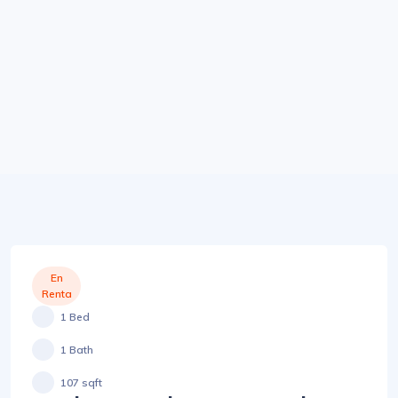
En
Renta
1 Bed
1 Bath
107 sqft