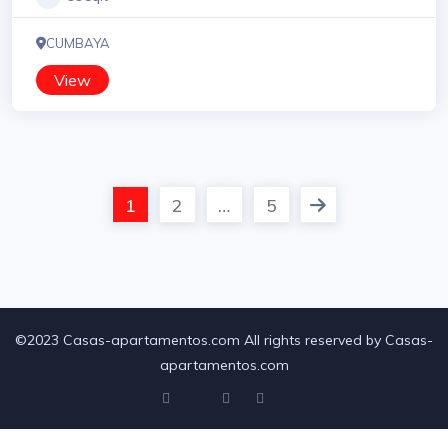
CUMBAYA
View
1
2
…
5
©2023 Casas-apartamentos.com All rights reserved by Casas-
apartamentos.com