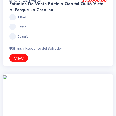
$75,000.00
En Oferta
En Venta
Estudios De Venta Edificio Qapital Quito Vista
Al Parque La Carolina
1 Bed
Baths
21 sqft
Shyris y Republica del Salvador
View