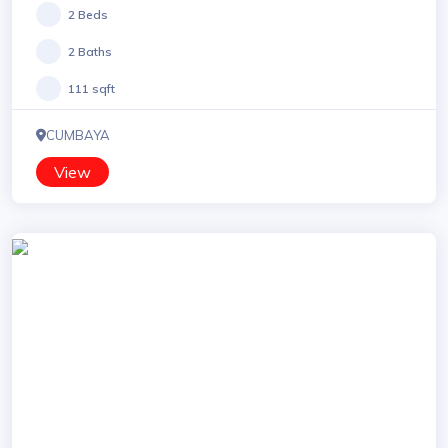
2 Beds
2 Baths
111 sqft
CUMBAYA
View