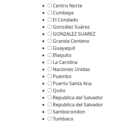
Centro Norte
Cumbaya
El Condado
González Suárez
GONZALEZ SUAREZ
Granda Centeno
Guayaquil
Iñaquito
La Carolina
Naciones Unidas
Puembo
Puerto Santa Ana
Quito
Republica del Salvador
Republica del Salvador
Samborondon
Tumbaco