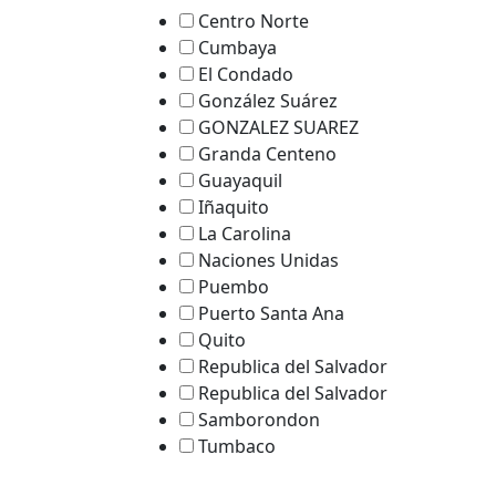
Centro Norte
Cumbaya
El Condado
González Suárez
GONZALEZ SUAREZ
Granda Centeno
Guayaquil
Iñaquito
La Carolina
Naciones Unidas
Puembo
Puerto Santa Ana
Quito
Republica del Salvador
Republica del Salvador
Samborondon
Tumbaco