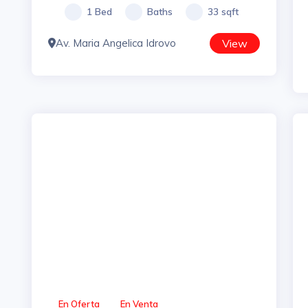
1 Bed
Baths
33 sqft
Av. Maria Angelica Idrovo
View
En Oferta
En Venta