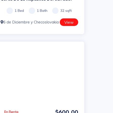
1 Bed
1 Bath
32 sqft
6 de Diciembre y Checoslovakia
View
$600.00
En Renta