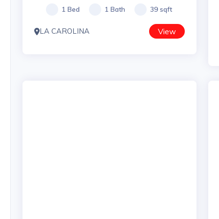
1 Bed
1 Bath
39 sqft
LA CAROLINA
View