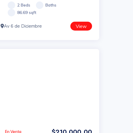
2 Beds
Baths
86.69 sqft
Av 6 de Diciembre
View
$210,000.00
En Venta