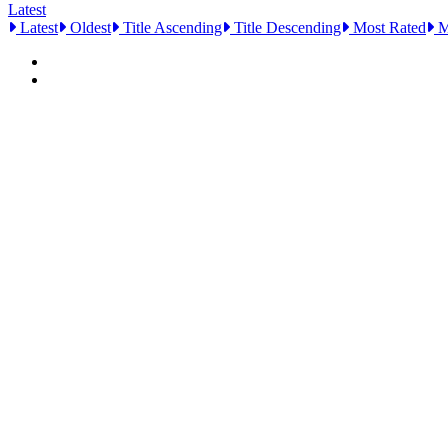
Latest
Latest
Oldest
Title Ascending
Title Descending
Most Rated
M