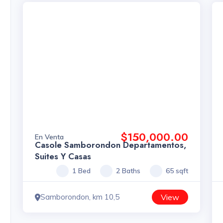
Oldest
Title
Ascending
Title
Descending
Most Rated
Most Viewed
$150,000.00
En Venta
Casole Samborondon Departamentos,
Suites Y Casas
1 Bed
2 Baths
65 sqft
Samborondon, km 10,5
View