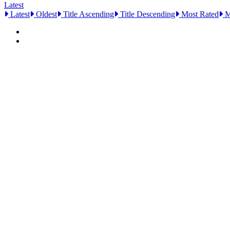
Latest
Latest
Oldest
Title Ascending
Title Descending
Most Rated
M